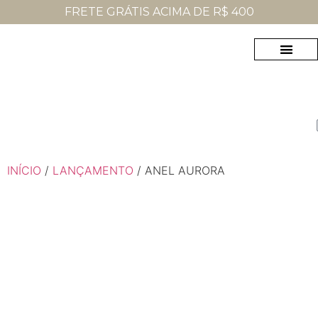
FRETE GRÁTIS ACIMA DE R$ 400
MAIS VENDI
INÍCIO
/
LANÇAMENTO
/ ANEL AURORA