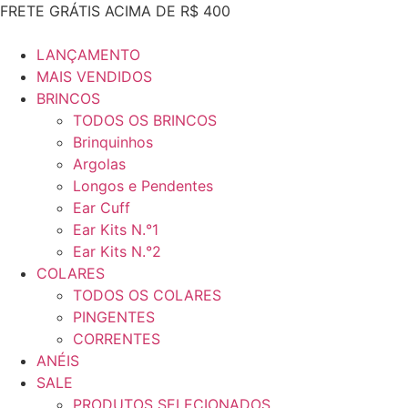
Ir
FRETE GRÁTIS ACIMA DE R$ 400
para
o
LANÇAMENTO
conteúdo
MAIS VENDIDOS
BRINCOS
TODOS OS BRINCOS
Brinquinhos
Argolas
Longos e Pendentes
Ear Cuff
Ear Kits N.°1
Ear Kits N.°2
COLARES
TODOS OS COLARES
PINGENTES
CORRENTES
ANÉIS
SALE
PRODUTOS SELECIONADOS