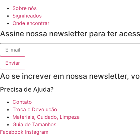
As
produto
opções
Sobre nós
podem
Significados
ser
Onde encontrar
escolhidas
Assine nossa newsletter para ter aces
na
página
do
produto
Enviar
Ao se increver em nossa newsletter, v
Precisa de Ajuda?
Contato
Troca e Devolução
Materiais, Cuidado, Limpeza
Guia de Tamanhos
Facebook
Instagram