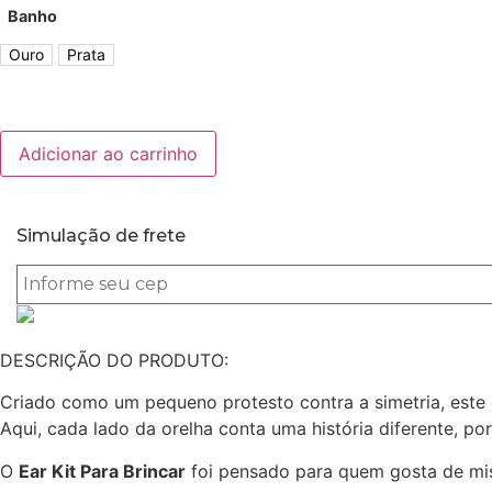
Banho
Ouro
Prata
Ear
Adicionar ao carrinho
Kit
Florzinha
quantidade
Simulação de frete
DESCRIÇÃO DO PRODUTO:
Criado como um pequeno protesto contra a simetria, este 
Aqui, cada lado da orelha conta uma história diferente, p
O
Ear Kit Para Brincar
foi pensado para quem gosta de mist