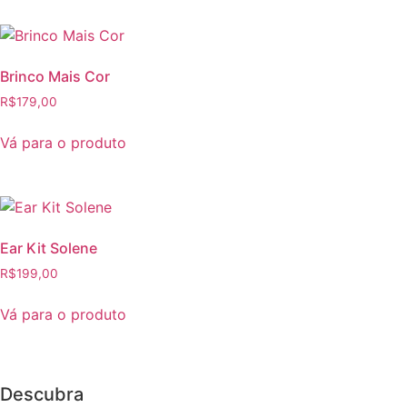
Brinco Mais Cor
R$
179,00
Este
Vá para o produto
produto
tem
várias
variantes.
As
Ear Kit Solene
opções
R$
199,00
podem
Este
ser
Vá para o produto
produto
escolhidas
tem
na
várias
página
variantes.
do
Descubra