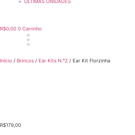
ULTIMAS UNIDADES
R$
0,00
0
Carrinho
Início
/
Brincos
/
Ear Kits N.°2
/ Ear Kit Florzinha
R$
179,00