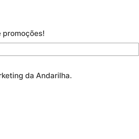
 e promoções!
keting da Andarilha.