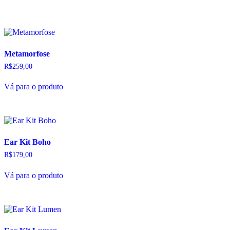
Metamorfose
R$
259,00
Este
Vá para o produto
produto
tem
várias
variantes.
As
opções
Ear Kit Boho
podem
ser
R$
179,00
escolhidas
na
Vá para o produto
página
do
produto