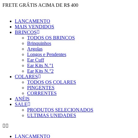
Ir
FRETE GRÁTIS ACIMA DE R$ 400
para
o
LANÇAMENTO
conteúdo
MAIS VENDIDOS
BRINCOS
TODOS OS BRINCOS
Brinquinhos
Argolas
Longos e Pendentes
Ear Cuff
Ear Kits N.°1
Ear Kits N.°2
COLARES
TODOS OS COLARES
PINGENTES
CORRENTES
ANÉIS
SALE
PRODUTOS SELECIONADOS
ULTIMAS UNIDADES
LANÇAMENTO