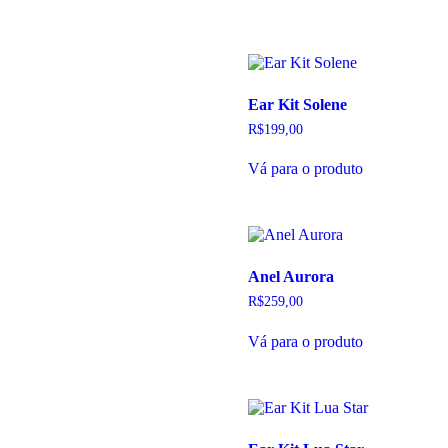
Ear Kit Solene
R$
199,00
Este
Vá para o produto
produto
tem
várias
variantes.
As
opções
Anel Aurora
podem
ser
R$
259,00
escolhidas
Este
na
Vá para o produto
produto
página
tem
do
várias
produto
variantes.
As
opções