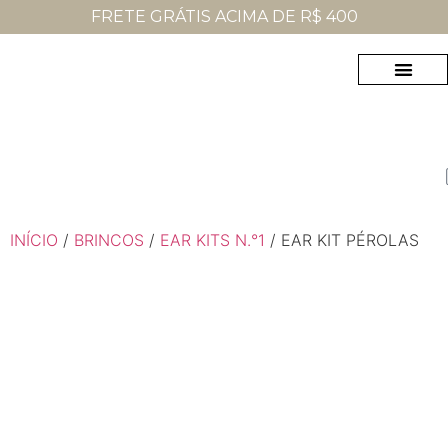
FRETE GRÁTIS ACIMA DE R$ 400
MAIS VENDI
INÍCIO
/
BRINCOS
/
EAR KITS N.°1
/ EAR KIT PÉROLAS