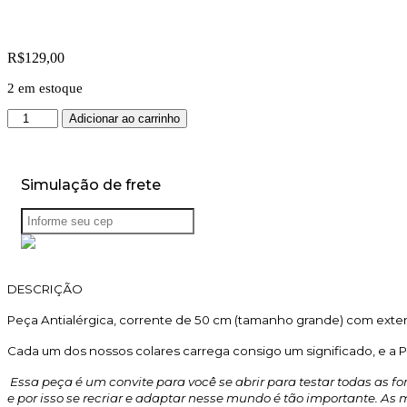
R$
129,00
2 em estoque
Colar
Adicionar ao carrinho
Mantenha-
se
Mutável
quantidade
Simulação de frete
DESCRIÇÃO
Peça Antialérgica, corrente de 50 cm (tamanho grande) com ext
Cada um dos nossos colares carrega consigo um significado, e a
Essa peça é um convite para você se abrir para testar todas as 
e por isso se recriar e adaptar nesse mundo é tão importante. As