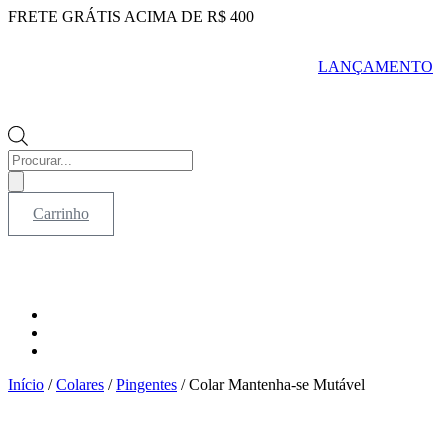
Ir
FRETE GRÁTIS ACIMA DE R$ 400
para
o
LANÇAMENTO
conteúdo
Pesquisar
produtos
Carrinho
Início
/
Colares
/
Pingentes
/ Colar Mantenha-se Mutável