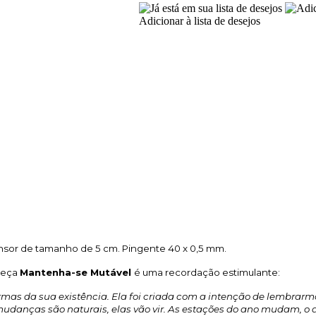
Adicionar à lista de desejos
ensor de tamanho de 5 cm. Pingente
40 x 0,5 mm.
 Peça
Mantenha-se Mutável
é uma recordação estimulante:
formas da sua existência. Ela foi criada com a intenção de lembrar
 mudanças são naturais, elas vão vir. As estações do ano mudam, o d